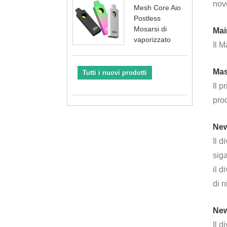
nove
Mesh Core Aio
Postless
Mosarsi di
Mai
vaporizzato
Il M
Mas
Tutti i nuovi prodotti
Il p
prod
New
Il d
siga
il d
di n
New
Il d