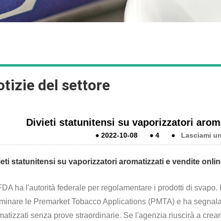
tizie del settore
Divieti statunitensi su vaporizzatori arom
●
2022-10-08
●
4
●
Lasciami u
ieti statunitensi su vaporizzatori aromatizzati e vendite onli
DA ha l'autorità federale per regolamentare i prodotti di svapo.
minare le Premarket Tobacco Applications (PMTA) e ha segnalato
atizzati senza prove straordinarie. Se l'agenzia riuscirà a crear