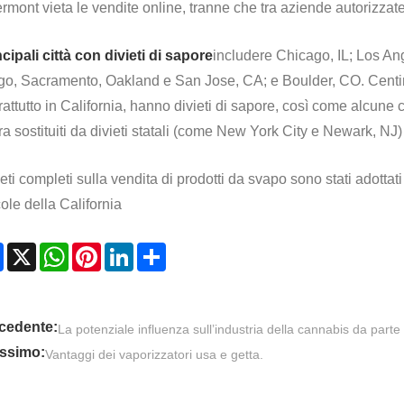
ermont vieta le vendite online, tranne che tra aziende autorizzat
cipali città con divieti di sapore
includere Chicago, IL; Los Ang
go, Sacramento, Oakland e San Jose, CA; e Boulder, CO. Centinai
attutto in California, hanno divieti di sapore, così come alcune cit
ra sostituiti da divieti statali (come New York City e Newark, NJ)
eti completi sulla vendita di prodotti da svapo sono stati adotta
ole della California
Facebook
X
WhatsApp
Pinterest
LinkedIn
Share
cedente:
La potenziale influenza sull’industria della cannabis da parte d
ssimo:
Vantaggi dei vaporizzatori usa e getta.