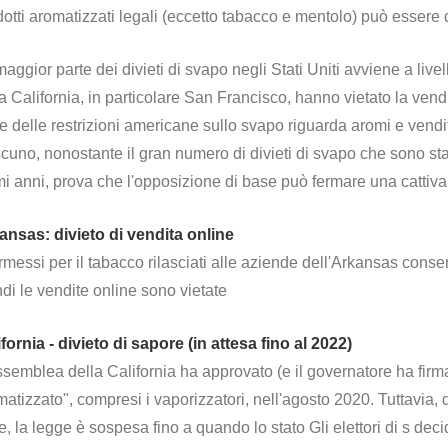
otti aromatizzati legali (eccetto tabacco e mentolo) può essere d
aggior parte dei divieti di svapo negli Stati Uniti avviene a livel
a California, in particolare San Francisco, hanno vietato la vendit
e delle restrizioni americane sullo svapo riguarda aromi e vendi
cuno, nonostante il gran numero di divieti di svapo che sono stati
mi anni, prova che l'opposizione di base può fermare una cattiva
ansas: divieto di vendita online
rmessi per il tabacco rilasciati alle aziende dell'Arkansas conse
di le vendite online sono vietate
fornia - divieto di sapore (in attesa fino al 2022)
semblea della California ha approvato (e il governatore ha firma
atizzato", compresi i vaporizzatori, nell'agosto 2020. Tuttavia
e, la legge è sospesa fino a quando lo stato Gli elettori di s de