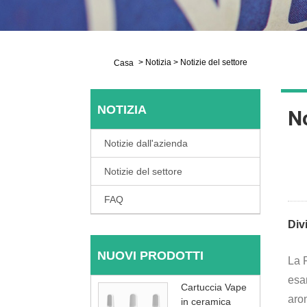
>
Notizia
>
Notizie del settore
Casa
NOTIZIA
No
Notizie dall'azienda
Notizie del settore
FAQ
Div
NUOVI PRODOTTI
La F
esa
Cartuccia Vape
arom
in ceramica