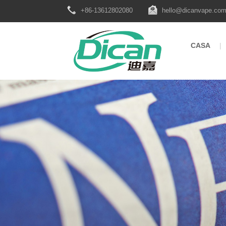
+86-13612802080
hello@dicanvape.co
CASA