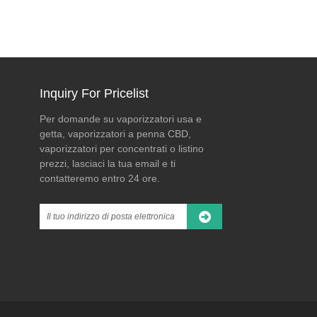
Inquiry For Pricelist
Per domande su vaporizzatori usa e
Cosa significa la quotazione
Come scegliere un
getta, vaporizzatori a penna CBD,
di Trulieve al NYSE per il
produttore affidabile di
vaporizzatori per concentrati o listino
futuro dell'industria della
hardware per vaporizzare
prezzi, lasciaci la tua email e ti
cannabis e della tecnologia
cannabis
2026/05/13
contatteremo entro 24 ore.
dello svapo
Scegliere il giusto produttore di hardware per
lo svapo di cannabis è essenziale per la
is Corp. è diventata
qualità del prodotto, la sicurezza e la
 primo operatore di cannabis
reputazione del marchio. I produttori affidabili
provato a quotarsi sul NYSE
dovrebbero offrire una tecnologia avanzata di
RLV. Per le aziende della
riscaldamento ceramico, bassi tassi di guasto,
ura della cannabis, compresi i
un rigoroso controllo di qualità,
rdware per lo svapo come
personalizzazione specifica dell’olio e una
sta pietra miliare segnala
forte capacità di ricerca e sviluppo. Aziende
cettazione istituzionale
come DICAN VAPE si concentrano
lla cannabis terapeutica legale
sull'innovazione della ceramica postless, sulle
rare gli investimenti, il
prestazioni di sapore morbido e sulle soluzioni
 l’innovazione in tutto il