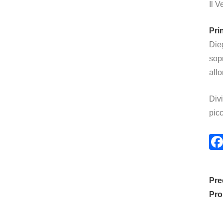
Il V
Prin
Die
sopr
allo
Divi
picc
Pre
Pro