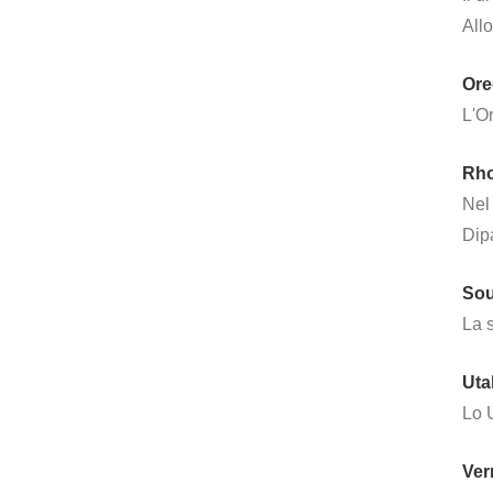
Allo
Ore
L'Or
Rho
Nel 
Dipa
Sou
La s
Uta
Lo U
Ver