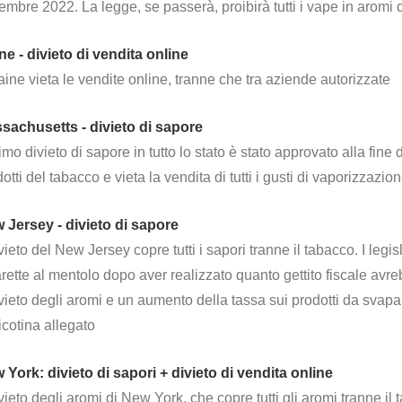
mbre 2022. La legge, se passerà, proibirà tutti i vape in aromi 
ne - divieto di vendita online
aine vieta le vendite online, tranne che tra aziende autorizzate
sachusetts - divieto di sapore
rimo divieto di sapore in tutto lo stato è stato approvato alla fine
otti del tabacco e vieta la vendita di tutti i gusti di vaporizzazio
 Jersey - divieto di sapore
ivieto del New Jersey copre tutti i sapori tranne il tabacco. I legi
rette al mentolo dopo aver realizzato quanto gettito fiscale avre
ivieto degli aromi e un aumento della tassa sui prodotti da svapar
icotina allegato
 York: divieto di sapori + divieto di vendita online
ivieto degli aromi di New York, che copre tutti gli aromi tranne il