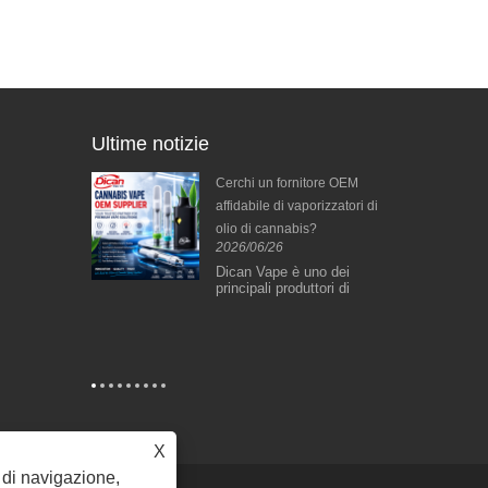
Ultime notizie
porizzazione di
Cerchi un fornitore OEM
in vetro | Dab
affidabile di vaporizzatori di
puro, design
olio di cannabis?
2026/06/26
raticità
Dican Vape è uno dei
principali produttori di
2026/06/10
hardware per lo svapo di
 cera Glass
Trulieve Cannab
cannabis specializzato in
n intelligente
ufficialmente il
soluzioni OEM e ODM per
i vetro con un
statunitense ap
marchi globali. Con oltre
te in
con il ticker $T
un decennio di esperienza
uro e un
catena di fornit
nella tecnologia di
ottile batteria
produttori di ha
vaporizzazione e
i 380 mAh e
DICAN VAPE, que
nell'innovazione del
ioni di dabbing
una crescente ac
riscaldamento ceramico,
ienti.
dell’industria de
X
forniamo servizi di
e potrebbe accele
produzione end-to-end
a di navigazione,
consolidamento e
dalla progettazione e