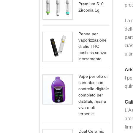
Premium 510
prod
Zirconia 1g
La m
dell
Penna per
part
vaporizzazione
cias
di olio THC
postless senza
ulti
intasamento
Ark
Vape per olio di
I pe
cannabis con
quin
controllo digitale
completo per
distillati, resina
Cali
viva e oli
L'As
terpenici
arom
firm
Dual Ceramic