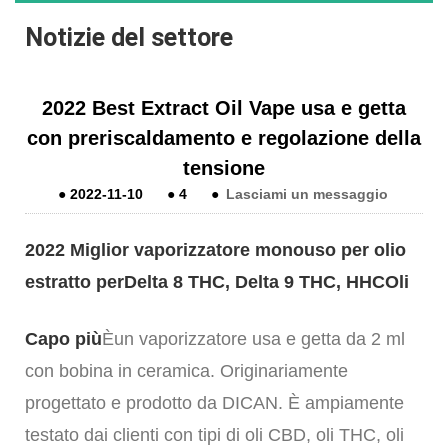
Notizie del settore
2022 Best Extract Oil Vape usa e getta
con preriscaldamento e regolazione della
tensione
●
2022-11-10
●
4
●
Lasciami un messaggio
2022 Miglior vaporizzatore monouso per olio
estratto per
Delta 8 THC, Delta 9 THC, HHC
Oli
Capo più
È
un vaporizzatore usa e getta da 2 ml
con bobina in ceramica.
Originariamente
progettato e prodotto da DICAN. È ampiamente
testato dai clienti con tipi di oli CBD, oli THC, oli