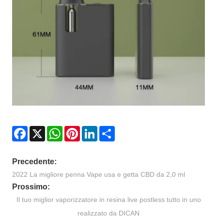
Facebook
X
WhatsApp
Pinterest
LinkedIn
Share
Precedente:
2022 La migliore penna Vape usa e getta CBD da 2,0 ml
Prossimo:
Il tuo miglior vaporizzatore in resina live postless tutto in uno
realizzato da DICAN