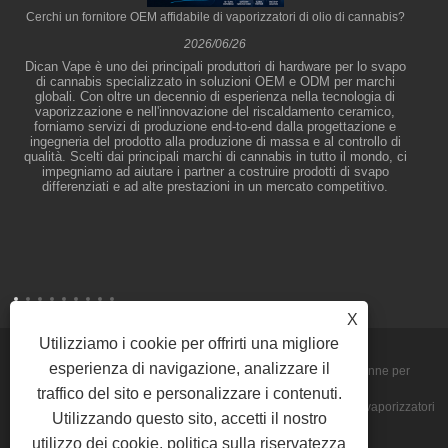
Cerchi un fornitore OEM affidabile di vaporizzatori di olio di cannabis?
2026/06/26
Dican Vape è uno dei principali produttori di hardware per lo svapo
di cannabis specializzato in soluzioni OEM e ODM per marchi
globali. Con oltre un decennio di esperienza nella tecnologia di
vaporizzazione e nell'innovazione del riscaldamento ceramico,
forniamo servizi di produzione end-to-end dalla progettazione e
ingegneria del prodotto alla produzione di massa e al controllo di
qualità. Scelti dai principali marchi di cannabis in tutto il mondo, ci
impegniamo ad aiutare i partner a costruire prodotti di svapo
differenziati e ad alte prestazioni in un mercato competitivo.
X
Utilizziamo i cookie per offrirti una migliore
esperienza di navigazione, analizzare il
Copyright © 2026 Shenzhen Dican Technology Co., Ltd. - Penne per
traffico del sito e personalizzare i contenuti.
vaporizzazione di olio di cannabis, vaporizzatori per concentrati, vaporizzatori
Utilizzando questo sito, accetti il ​​nostro
utilizzo dei cookie.
politica sulla riservatezza
usa e getta - Tutti i diritti riservati.