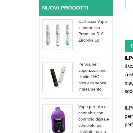
NUOVI PRODOTTI
Cartuccia Vape
in ceramica
Premium 510
Zirconia 1g
D
IL
P
Penna per
ris
vaporizzazione
cos
di olio THC
postless senza
mag
intasamento
sod
Vape per olio di
IL
P
cannabis con
pern
controllo digitale
per
completo per
distillati, resina