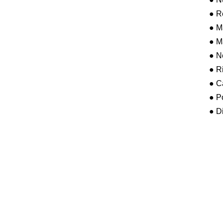
● R
● Ma
● M
● N
● R
● C
● Po
● D