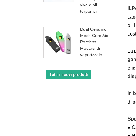
viva e oli
IL
P
terpenici
capa
oli 
Dual Ceramic
cost
Mesh Core Aio
Postless
Mosarsi di
La 
vaporizzato
gam
clie
Tutti i nuovi prodotti
dis
In 
di 
Spe
● Ca
● N