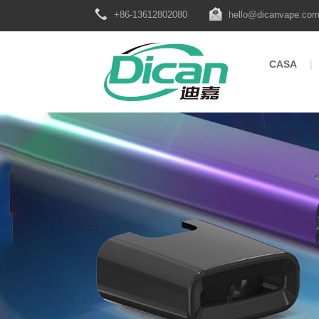
+86-13612802080
hello@dicanvape.co
CASA