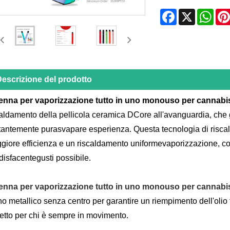
Facebook
X
Wha
escrizione del prodotto
enna per vaporizzazione tutto in uno monouso per cannabis
caldamento della pellicola ceramica DCore all'avanguardia, che 
tantemente pura
svapare
esperienza. Questa tecnologia di risca
giore efficienza e un riscaldamento uniforme
vaporizzazione
, c
disfacente
gusti
possibile.
enna per vaporizzazione tutto in uno monouso per cannabis
o metallico senza centro per garantire un riempimento dell'olio
fetto per chi è sempre in movimento.