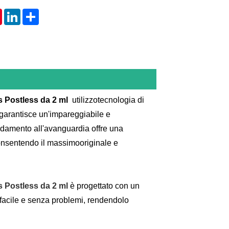
tsApp
Pinterest
LinkedIn
Share
 Postless da 2 ml
utilizzo
tecnologia di
garantisce un'impareggiabile e
ldamento all'avanguardia offre una
onsentendo il massimo
originale
e
 Postless da 2 ml
è progettato con un
 facile e senza problemi, rendendolo