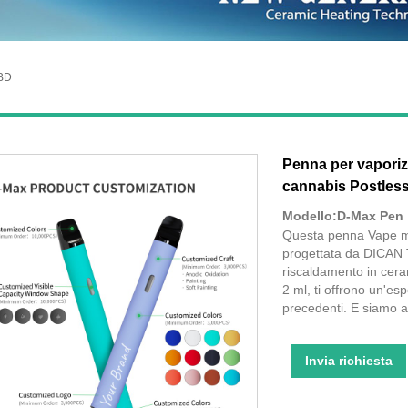
BD
Penna per vaporiz
cannabis Postless
Modello:D-Max Pen
Questa penna Vape mo
progettata da DICAN T
riscaldamento in cera
2 ml, ti offrono un'es
precedenti. E siamo a
Invia richiesta