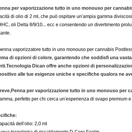
enna per vaporizzazione tutto in uno monouso per cannabis
cità di olio di 2 ml, che può ospitare un'ampia gamma di
viscosi
HHC, oli Delta 8/9/10... ecc
e consentendo un divertimento prolun
ante.
penna vaporizzatore tutto in uno monouso per cannabis Postles
ma di opzioni di colore, garantendo che soddisfi una vast
nti.
Tecnologia Dican
offre anche opzioni di personalizzazion
positivo alle tue esigenze uniche e specifiche qualora ne av
breve,
Penna per vaporizzazione tutto in uno monouso per c
gamma, perfetto per chi cerca un'esperienza di svapo premium e
cifiche:
pacità dell'olio: 2,0 ml
uova tecnologia di riscaldamento D-Core Feelm